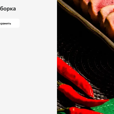
дборка
хранить