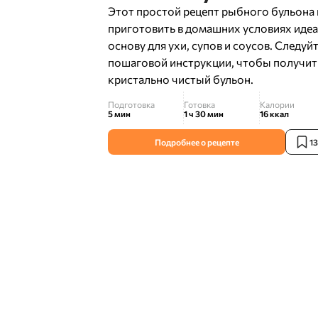
Этот простой рецепт рыбного бульона
приготовить в домашних условиях иде
основу для ухи, супов и соусов. Следуй
пошаговой инструкции, чтобы получит
кристально чистый бульон.
Подготовка
Готовка
Калории
5 мин
1 ч 30 мин
16
ккал
Подробнее о рецепте
1