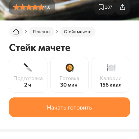
4,8
187
Рецепты
Стейк мачете
Стейк мачете
Подготовка
Готовка
Калории
2 ч
30 мин
156
ккал
Начать готовить