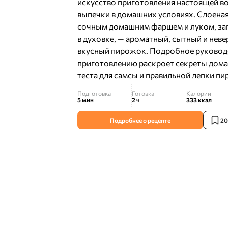
искусство приготовления настоящей в
выпечки в домашних условиях. Слоеная
сочным домашним фаршем и луком, за
в духовке, — ароматный, сытный и нев
вкусный пирожок. Подробное руковод
приготовлению раскроет секреты дом
теста для самсы и правильной лепки п
Подготовка
Готовка
Калории
5 мин
2 ч
333
ккал
Подробнее о рецепте
20