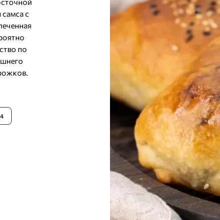
осточной
 самса с
печенная
ероятно
ство по
ашнего
ирожков.
4