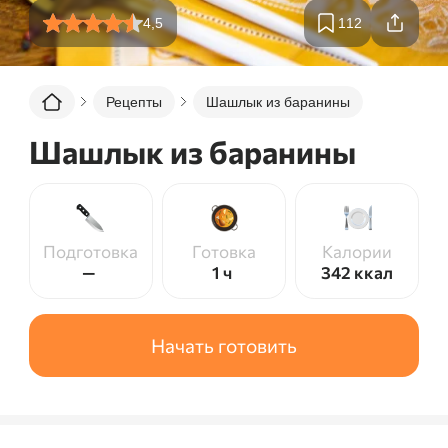
4,5
112
Рецепты
Шашлык из баранины
Шашлык из баранины
Подготовка
Готовка
Калории
—
1 ч
342
ккал
Начать готовить