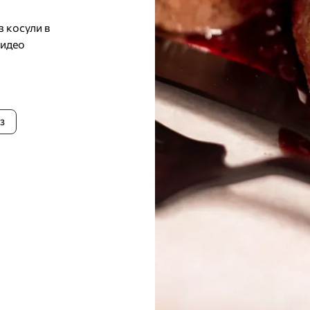
 косули в
видео
13