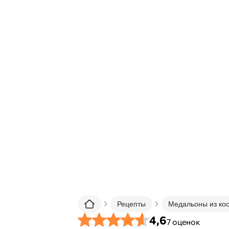
Рецепты
Медальоны из ко
4,6
7
оценок