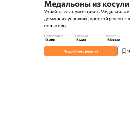
Медальоны из косули
Узнайте, как приготовить Медальоны из
домашних условиях, простой рецепт с 
пошагово.
Подготовка
Готовка
Калории
10 мин
15 мин
156
ккал
Подробнее о рецепте
1