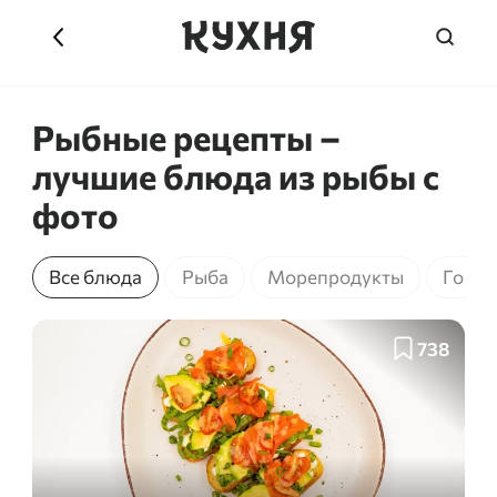
Рыбные рецепты –
лучшие блюда из рыбы с
фото
Все блюда
Рыба
Морепродукты
Горяч
738