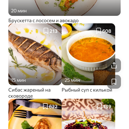
20 мин
Брускетта с лососем и авокадо
213
608
15 мин
25 мин
Сибас жареный на
Рыбный суп с килькой
сковороде
622
139