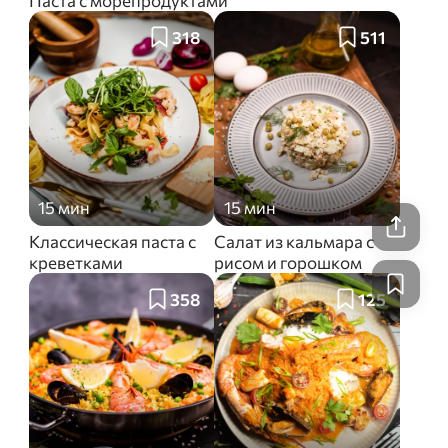
Паста с морепродуктами
318
511
15 мин
15 мин
Классическая паста с
Салат из кальмара с
креветками
рисом и горошком
358
125