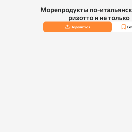
Морепродукты по‑итальянски
ризотто и не только
Поделиться
Со