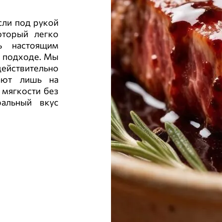
сли под рукой
оторый легко
ь настоящим
м подходе. Мы
йствительно
ают лишь на
 мягкости без
ральный вкус