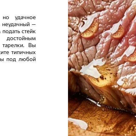
 но удачное
а неудачный —
 подать стейк
л достойным
 тарелки. Вы
жите типичных
ты под любой