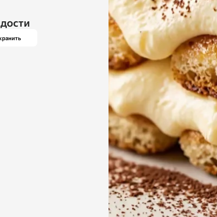
адости
хранить