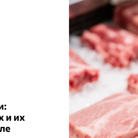
и:
 и их
ле