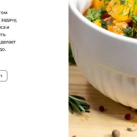
.
том
задачу,
са и
ить
сделает
до.
71