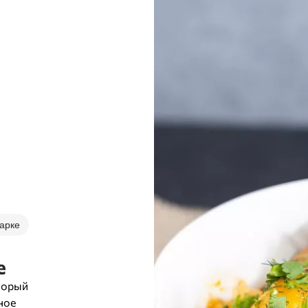
арке
е
оторый
ное