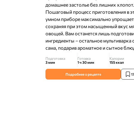
домашнее застолье без лишних хлопот
Пошаговый процесс приготовления в э
умном приборе максимально упрощает 
сохраняя при этом насыщенный вкус мя
овощей. Вам останется лишь подготов
ингредиенты – остальное мультиварка 
сама, подарив ароматное и сытное блю
Подготовка
Готовка
Калории
3 мин
1 ч 30 мин
155
ккал
Подробнее о рецепте
1