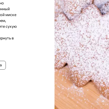
но
енный
ной миске
рем,
ите сухую
рнуть в
19