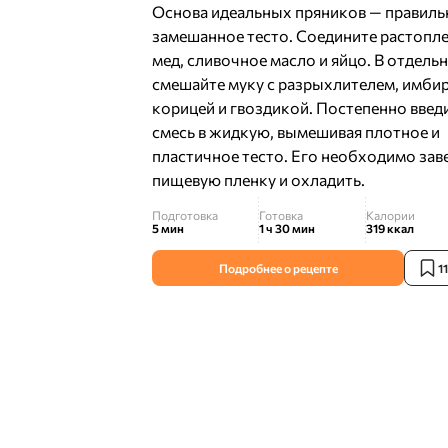
Основа идеальных пряников — правиль
замешанное тесто. Соедините растопл
мед, сливочное масло и яйцо. В отдель
смешайте муку с разрыхлителем, имби
корицей и гвоздикой. Постепенно введ
смесь в жидкую, вымешивая плотное и
пластичное тесто. Его необходимо заве
пищевую пленку и охладить.
Подготовка
Готовка
Калории
5 мин
1 ч 30 мин
319
ккал
Подробнее о рецепте
1