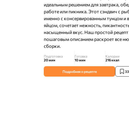
идеальным решением для завтрака, обе
работе или пикника. Этот сэндвич с рыб
именно с консервированным тунцом и 
яйцом, сочетает нежность, пикантность
насыщенный вкус. Наш простой рецепт
пошаговым описанием раскроет все н
сборки.
Подготовка
Готовка
Калории
20 мин
10 мин
216
ккал
Подробнее о рецепте
33