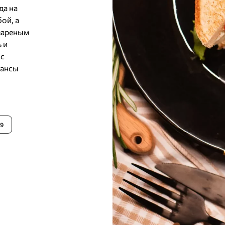
да на
ой, а
вареным
 и
 с
юансы
9