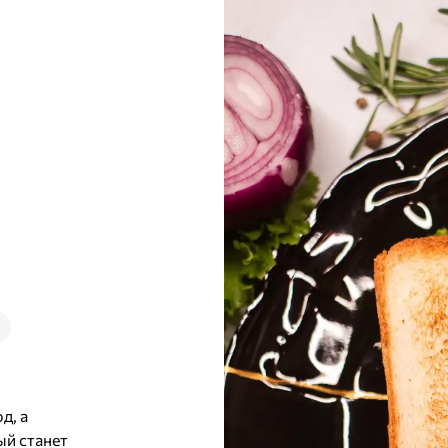
д, а
ый станет