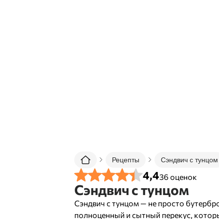
Рецепты
Сэндвич с тунцом
4,4
36
оценок
Сэндвич с тунцом
Сэндвич с тунцом — не просто бутербро
полноценный и сытный перекус, котор