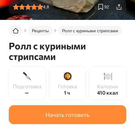
4,8
92
Рецепты
Ролл с куриными стрипсами
Ролл с куриными
стрипсами
Подготовка
Готовка
Калории
—
1 ч
410
ккал
Начать готовить