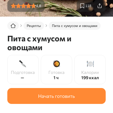
4,8
118
Рецепты
Пита с хумусом и овощами
Пита с хумусом и
овощами
Подготовка
Готовка
Калории
—
1 ч
199
ккал
Начать готовить