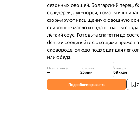
сезонных овощей. Болгарский перец, б
сельдерей, лук-порей, томаты и шпинат
формируют насыщенную овощную осно
сливочное масло и вода от пасты созд
лёгкий соус. Готовьте спагетти до состо
dente и соединяйте с овощами прямо на
сковороде. Блюдо подходит для легко
или обеда.
Подготовка
Готовка
Калории
—
25 мин
59
ккал
Подробнее о рецепте
7