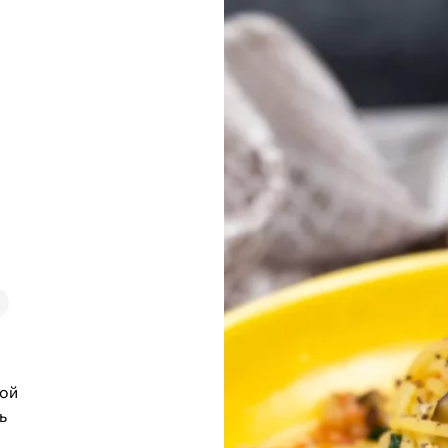
той
ь