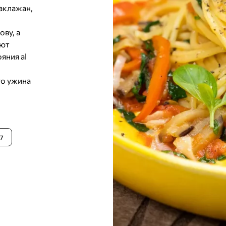
аклажан,
ву, а
ают
яния al
го ужина
7