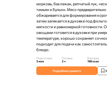
морковь, баклажан, репчатый лук, чесн
тимьян и бульон. Мясо предварительно
обжаривается для формирования коро
затем запекается в духовке под фольго
мягкости и равномерной готовности. О
овощами готовится в духовке при уме
температуре, хорошо сохраняет сочнос
подходит для подачи как самостоятел
блюдо.
Подготовка
Готовка
Калории
3 мин
2 ч
198
ккал
Подробнее о рецепте
5