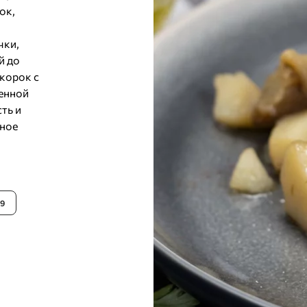
ок,
чки,
й до
корок с
ренной
ть и
ьное
9