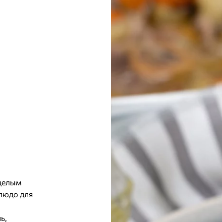
 целым
блюдо для
ь,