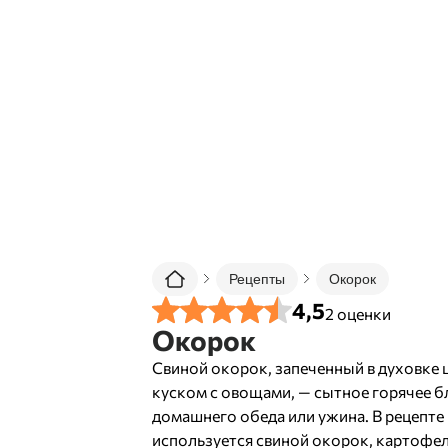
Рецепты
Окорок
4,5
2
оценки
Окорок
Свиной окорок, запеченный в духовке
куском с овощами, — сытное горячее 
домашнего обеда или ужина. В рецепте
используется свиной окорок, картофел