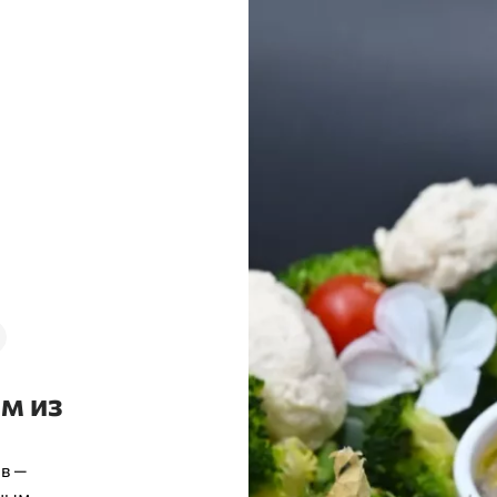
м из
в —
нным