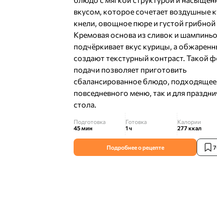
вкусом, которое сочетает воздушные 
кнели, овощное пюре и густой грибной 
Кремовая основа из сливок и шампинь
подчёркивает вкус курицы, а обжарен
создают текстурный контраст. Такой 
подачи позволяет приготовить
сбалансированное блюдо, подходящее 
повседневного меню, так и для праздн
стола.
Подготовка
Готовка
Калории
45 мин
1 ч
277
ккал
Подробнее о рецепте
7