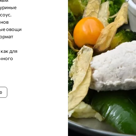
куриные
соус.
онов
ные овощи
формат
как для
ичного
0