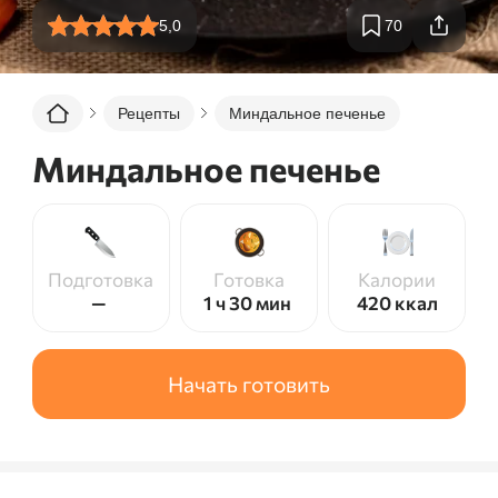
5,0
70
Рецепты
Миндальное печенье
Миндальное печенье
Подготовка
Готовка
Калории
—
1 ч 30 мин
420
ккал
Начать готовить