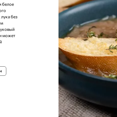
и белое
ого
 лука без
ым
луковый
 и может
й
4