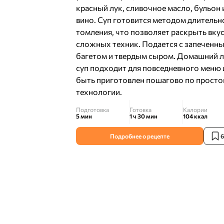
красный лук, сливочное масло, бульон 
вино. Суп готовится методом длительн
томления, что позволяет раскрыть вкус
сложных техник. Подается с запеченн
багетом и твердым сыром. Домашний 
суп подходит для повседневного меню
быть приготовлен пошагово по просто
технологии.
Подготовка
Готовка
Калории
5 мин
1 ч 30 мин
104
ккал
Подробнее о рецепте
6