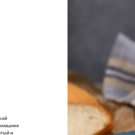
кий
домашних
атый и