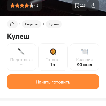
4,3
118
Рецепты
Кулеш
Кулеш
Подготовка
Готовка
Калории
—
1 ч
90
ккал
Начать готовить