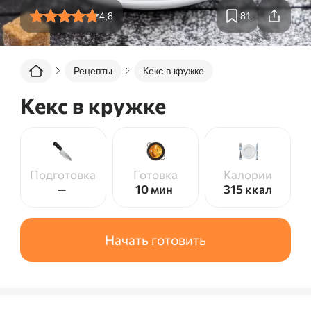
4,8
81
Рецепты
Кекс в кружке
Кекс в кружке
Подготовка
Готовка
Калории
—
10 мин
315
ккал
Начать готовить