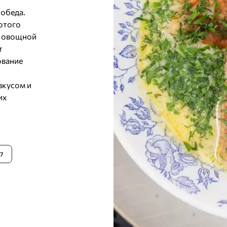
обеда.
отого
, овощной
т
ование
вкусом и
их
7