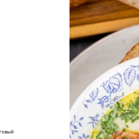
аговый