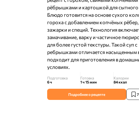
рёбрышками и картошкой для сытного 
Блюдо готовится на основе сухого кол
гороха с добавлением копчёных рёбер
зажарки и специй. Технология включае
замачивание, варку и частичное пюрир
для более густой текстуры. Такой суп с
ребрышками отличается насыщенным 
подходит для приготовления в домашн
условиях.
Подготовка
Готовка
Калории
6 ч
1 ч 15 мин
84
ккал
Подробнее о рецепте
7