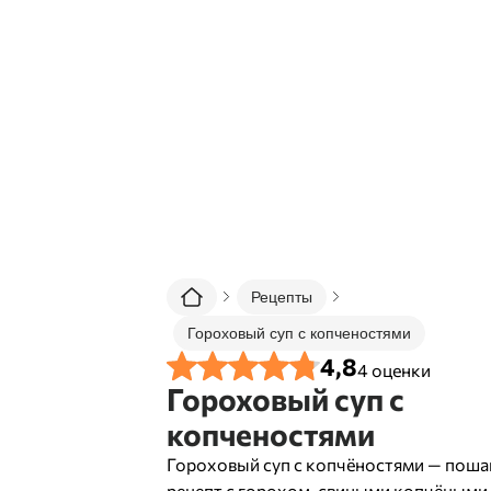
Рецепты
Гороховый суп с копченостями
4,8
4
оценки
Гороховый суп с
копченостями
Гороховый суп с копчёностями — пош
рецепт с горохом, свиными копчёными