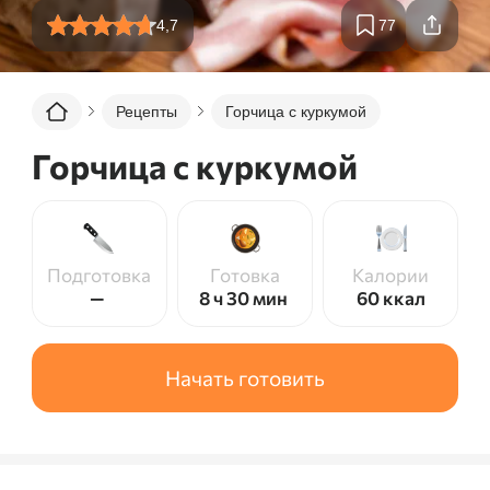
4,7
77
Рецепты
Горчица с куркумой
Горчица с куркумой
Подготовка
Готовка
Калории
—
8 ч 30 мин
60
ккал
Начать готовить