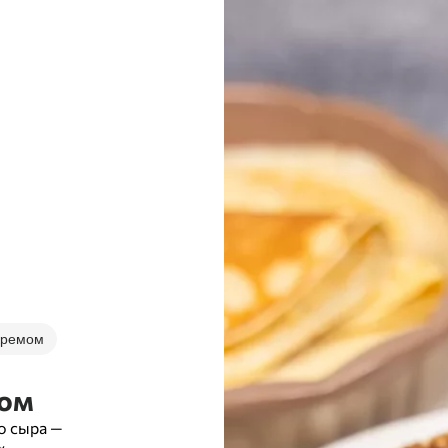
 кремом
мом
о сыра —