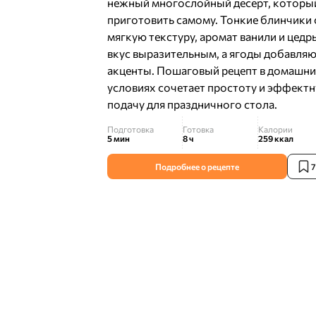
нежный многослойный десерт, которы
приготовить самому. Тонкие блинчики
мягкую текстуру, аромат ванили и цедр
вкус выразительным, а ягоды добавляю
акценты. Пошаговый рецепт в домашн
условиях сочетает простоту и эффект
подачу для праздничного стола.
Подготовка
Готовка
Калории
5 мин
8 ч
259
ккал
Подробнее о рецепте
7