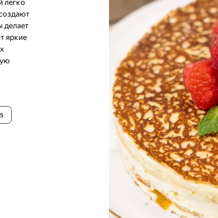
й легко
 создают
ы делает
т яркие
их
ную
5