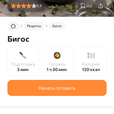
4,3
102
Рецепты
Бигос
Бигос
Подготовка
Готовка
Калории
3 мин
1 ч 30 мин
120
ккал
Начать готовить