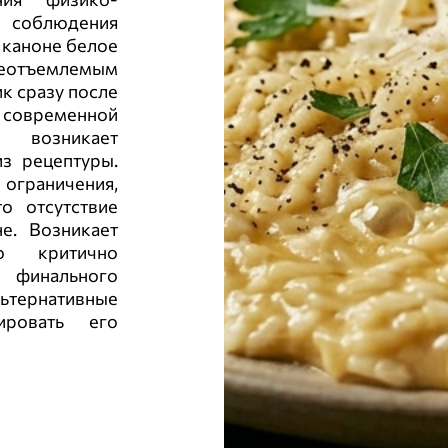
 соблюдения
 каноне белое
неотъемлемым
к сразу после
современной
 возникает
з рецептуры.
 ограничения,
о отсутствие
е. Возникает
ко критично
 финального
тернативные
ировать его