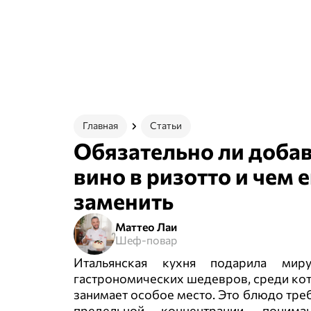
Главная
Статьи
Обязательно ли доба
вино в ризотто и чем е
заменить
Маттео Лаи
Шеф-повар
Итальянская кухня подарила мир
гастрономических шедевров, среди ко
занимает особое место. Это блюдо треб
предельной концентрации, понима