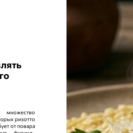
влять
го
у множество
торых ризотто
ует от повара
ния физико-