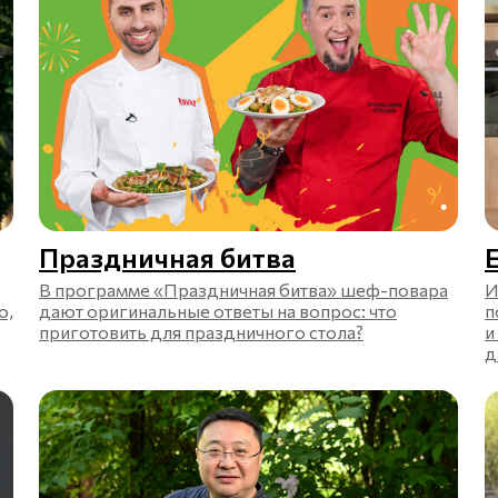
Праздничная битва
В программе «Праздничная битва» шеф-повара
И
о,
дают оригинальные ответы на вопрос: что
п
приготовить для праздничного стола?
и
д