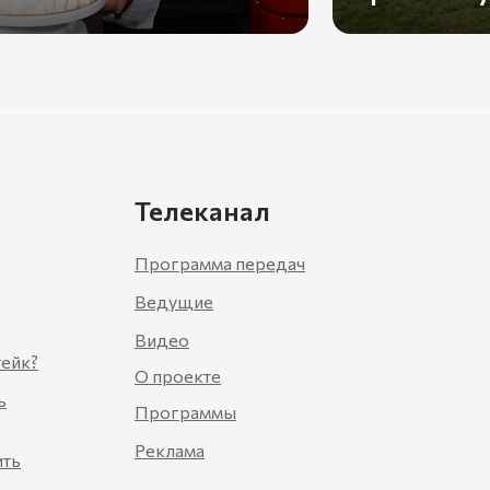
Телеканал
Программа передач
Ведущие
Видео
тейк?
О проекте
ь
Программы
Реклама
ить