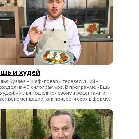
Ешь и худей
лья Куваев – шеф-повар и телеведущий –
охудел на 45 килограммов. В программе «Ешь
 худей!» Илья поделится своими рецептами и
аст рекомендации, как привести себя в форму.