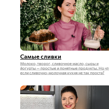
Самые сливки
Молоко, творог, сливочное масло, сыры и
йогурты — простые и понятные продукты. Но чт
если сливочно-молочная кухня не так проста?