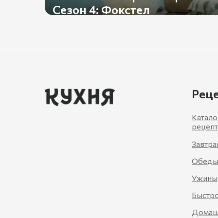
Сезон 4: Фокстел
Рец
Катало
рецеп
Завтра
Обед
Ужины
Быстро
Домаш