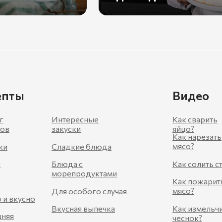
епты
Видео
г
Интересные
Как сварить
тов
закуски
яйцо?
Как нарезать
мясо?
ки
Сладкие блюда
ы
Блюда с
Как солить с
морепродуктами
Как пожарит
мясо?
Для особого случая
 и вкусно
Вкусная выпечка
Как измельч
няя
чеснок?