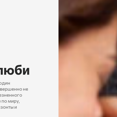
 люби
 один
овершенно не
лезненного
 по миру,
изонты и